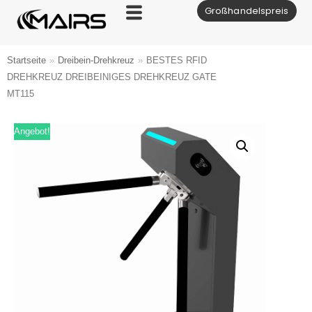
Großhandelspreis
Zum
Inhalt
Startseite
»
Dreibein-Drehkreuz
»
BESTES RFID
DREHKREUZ DREIBEINIGES DREHKREUZ GATE
MT115
Angebot!