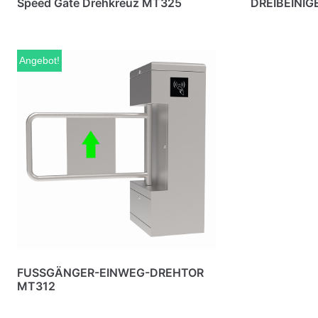
Speed Gate Drehkreuz MT325
DREIBEINI
Angebot!
FUSSGÄNGER-EINWEG-DREHTOR
MT312