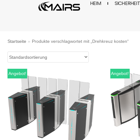
HEIM
SICHERHEI
Zum
Inhalt
Startseite
»
Produkte verschlagwortet mit „Drehkreuz kosten“
Angebot!
Angebot!