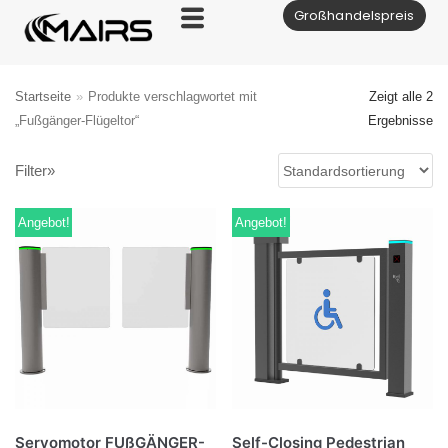
Großhandelspreis
Zum
Inhalt
Startseite
»
Produkte verschlagwortet mit
Zeigt alle 2
„Fußgänger-Flügeltor“
Ergebnisse
Filter»
Angebot!
Angebot!
Servomotor FUßGÄNGER-
Self-Closing Pedestrian