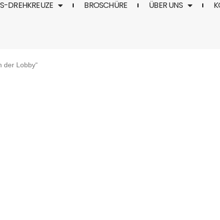
TS-DREHKREUZE
BROSCHÜRE
ÜBER UNS
K
n der Lobby“