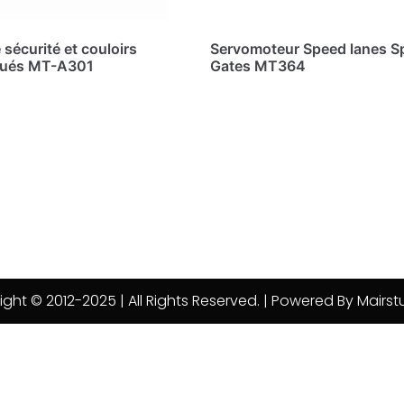
 sécurité et couloirs
Servomoteur Speed lanes S
qués MT-A301
Gates MT364
ght © 2012-2025 | All Rights Reserved. | Powered By
Mairstu
 is not within the allowed path(s): (/www/wwwroot/mairsturnstile.co
6