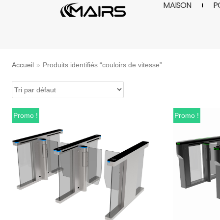
MAISON
P
Aller
au
contenu
Accueil
»
Produits identifiés “couloirs de vitesse”
Promo !
Promo !