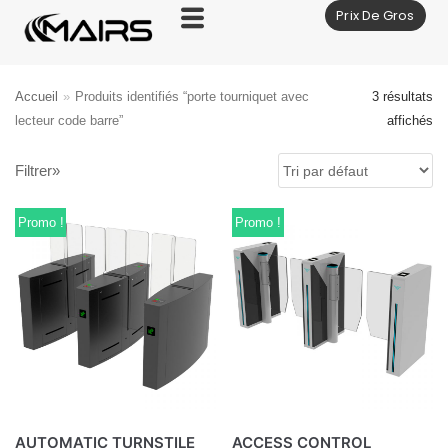
Prix De Gros
Aller
au
contenu
Accueil
»
Produits identifiés “porte tourniquet avec
3 résultats
lecteur code barre”
affichés
Filtrer»
Promo !
Promo !
AUTOMATIC TURNSTILE
ACCESS CONTROL