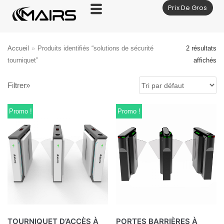
Prix De Gros
Aller
au
contenu
Accueil
»
Produits identifiés “solutions de sécurité
2 résultats
tourniquet”
affichés
Filtrer»
Promo !
Promo !
TOURNIQUET D’ACCÈS À
PORTES BARRIÈRES À