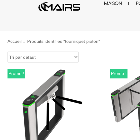
MAISON
P
Aller
au
contenu
Accueil
»
Produits identifiés “tourniquet piéton”
Promo !
Promo !