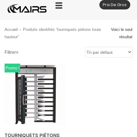
Prix De Gros
Aller
au
contenu
Accueil
»
Produits identifiés “tourniquets piétons toute
Voici le seul
hauteur”
résultat
Filtrer»
Promo !
TOURNIQUETS PIÉTONS