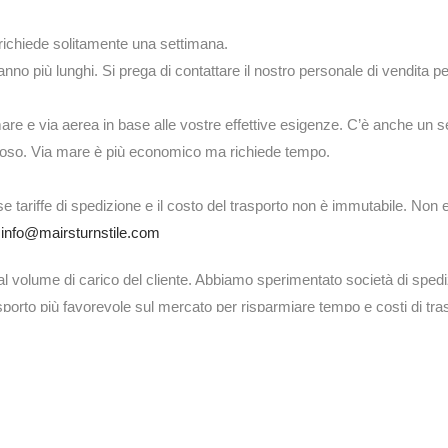
e richiede solitamente una settimana.
nno più lunghi. Si prega di contattare il nostro personale di vendita per
re e via aerea in base alle vostre effettive esigenze. C’è anche un 
oso. Via mare è più economico ma richiede tempo.
e tariffe di spedizione e il costo del trasporto non è immutabile. Non es
:
info@mairsturnstile.com
 al volume di carico del cliente. Abbiamo sperimentato società di spedi
asporto più favorevole sul mercato per risparmiare tempo e costi di tra
è conveniente andare via mare o ferrovia, ma la tempestività è relati
 alla stazione. Abbiamo anche il servizio porta a porta. In Europa, poss
, Sud-est asiatico, Australia, possiamo inviare via mare e poi via cami