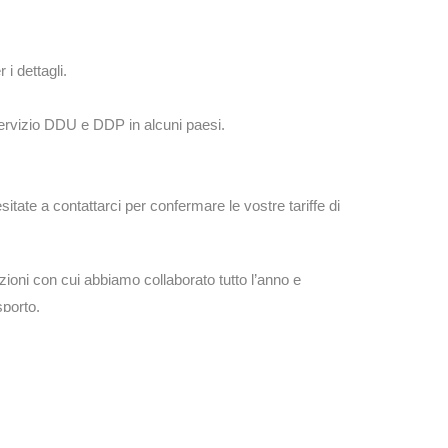
 i dettagli.
servizio DDU e DDP in alcuni paesi.
itate a contattarci per confermare le vostre tariffe di
zioni con cui abbiamo collaborato tutto l’anno e
sporto.
vamente lenta. Possiamo organizzare il trasporto
iamo consegnare in treno alla stazione e poi in camion
on all’indirizzo del cliente. Entrambe le modalità