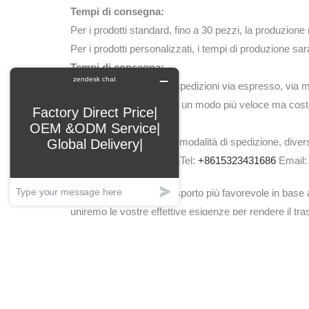
Tempi di consegna:
Per i prodotti standard, fino a 30 pezzi, la produzion
Per i prodotti personalizzati, i tempi di produzione sara
Tempi di consegna:
Possiamo organizzare spedizioni via espresso, via ma
Con espresso e aereo è un modo più veloce ma cost
Costi di spedizione:
Diverse regioni, diverse modalità di spedizione, divers
spedizione. Cos’è APP&Tel:
+8615323431686
Email
Forniremo il piano di trasporto più favorevole in base
uniremo le vostre effettive esigenze per rendere il tr
Il volume delle nostre merci è relativamente grande, 
marittimo fino al porto o il trasporto ferroviario fino
all’indirizzo del cliente. In Nord America, Sud America
includono il doppio sdoganamento e anche le tasse.