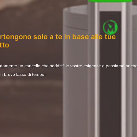
artengono solo a te in base alle tue
tto
idamente un cancello che soddisfi le vostre esigenze e possiamo anch
 un breve lasso di tempo.