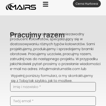
Cena Hurtowa
Skocz
do
treści
Pracujmy razem
MairsTurnstile to profesjonalny i niezawodny
producent kołowrotów, specjalizujący się w
dostosowywaniu różnych typów kołowrotów. Sami
projektujemy, produkujemy i sprzedajemy bramki
obrotowe. Pracujemy uczciwie, pracujmy razem,
zatrudnij nas do następnego projektu. W przypadku
jakichkolwiek pytań prosimy o przesłanie wiadomości
e-mail na adres:
info@mairsturnstile.com
lub
Wypełnij poniższy formularz, a my skontaktujemy
się z Tobą tak szybko, jak to możliwe.