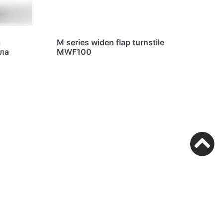
я
M series widen flap turnstile
ела
MWF100