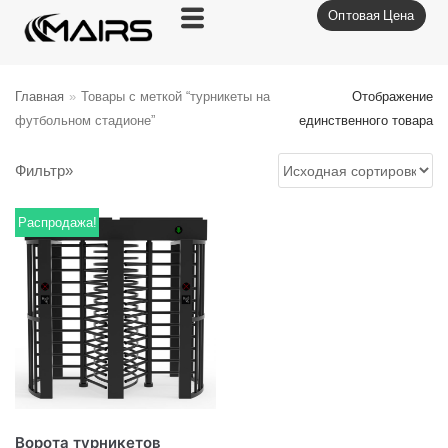
Оптовая Цена
Перейти
к
содержимому
Главная
»
Товары с меткой “турникеты на
Отображение
футбольном стадионе”
единственного товара
Фильтр»
Распродажа!
Ворота турникетов