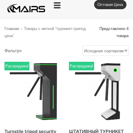
Оптовая Цена
Перейти
к
содержимому
Главная
»
Товары с меткой “турникет-трипод
Представлено 4
цена”
товара
Фильтр»
Распродажа!
Распродажа!
Turnstile tripod security
ШТАТИВНЫЙ ТУРНИКЕТ