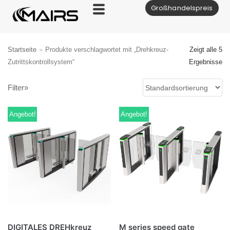
Großhandelspreis
Zum
Inhalt
Startseite
»
Produkte verschlagwortet mit „Drehkreuz-
Zeigt alle 5
Zutrittskontrollsystem“
Ergebnisse
Filter»
Angebot!
Angebot!
DIGITALES DREHkreuz
M series speed gate