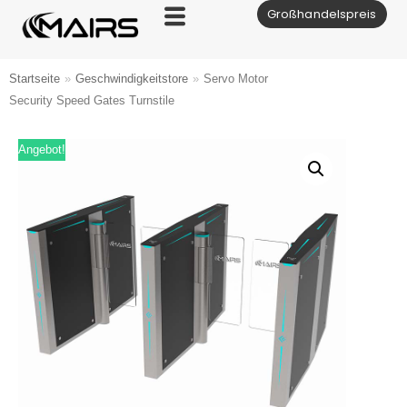
Großhandelspreis
Zum
Inhalt
Startseite
»
Geschwindigkeitstore
»
Servo Motor
Security Speed Gates Turnstile
Angebot!