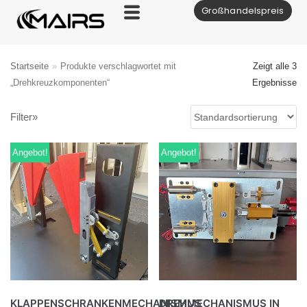
Großhandelspreis
Zum
Inhalt
Startseite
»
Produkte verschlagwortet mit
Zeigt alle 3
„Drehkreuzkomponenten“
Ergebnisse
Filter»
Angebot!
Angebot!
KLAPPENSCHRANKENMECHANISMUS
DREHMECHANISMUS IN