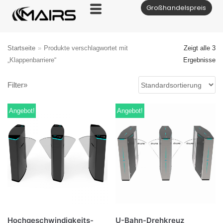
Großhandelspreis
Zum
Inhalt
Startseite
»
Produkte verschlagwortet mit
Zeigt alle 3
„Klappenbarriere“
Ergebnisse
Filter»
Angebot!
Angebot!
Hochgeschwindigkeits-
U-Bahn-Drehkreuz