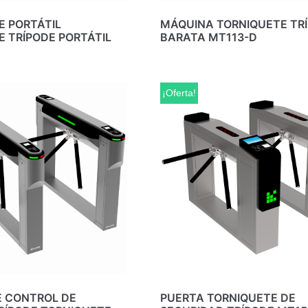
E PORTÁTIL
MÁQUINA TORNIQUETE TR
 TRÍPODE PORTÁTIL
BARATA MT113-D
¡Oferta!
E CONTROL DE
PUERTA TORNIQUETE DE