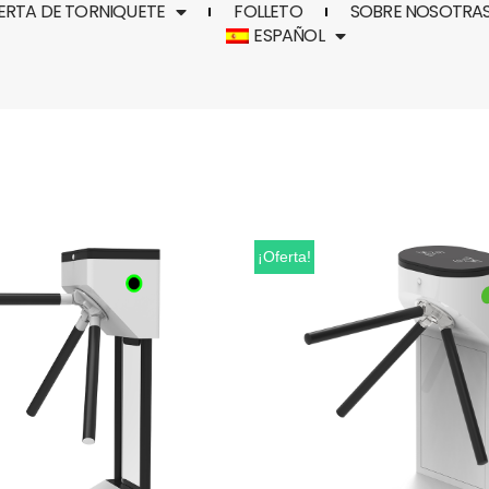
ERTA DE TORNIQUETE
FOLLETO
SOBRE NOSOTRA
ESPAÑOL
¡Oferta!