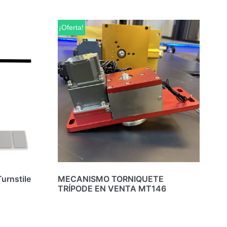
¡Oferta!
urnstile
MECANISMO TORNIQUETE
TRÍPODE EN VENTA MT146