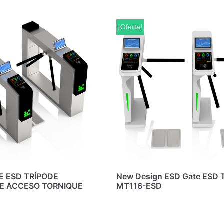
¡Oferta!
E ESD TRÍPODE
New Design ESD Gate ESD T
E ACCESO TORNIQUE
MT116-ESD