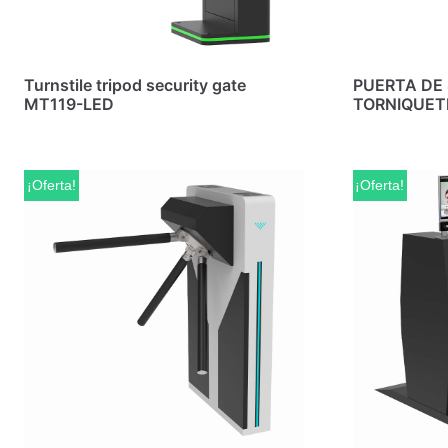
Turnstile tripod security gate
PUERTA DE
MT119-LED
TORNIQUET
¡Oferta!
¡Oferta!