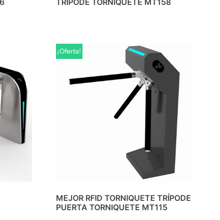
6
TRÍPODE TORNIQUETE MT158
¡Oferta!
MEJOR RFID TORNIQUETE TRÍPODE
PUERTA TORNIQUETE MT115