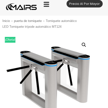
Precio Al Por Mayor
Saltar
al
contenido
Inicio
»
puerta de torniquete
»
Torniquete automático
LED Torniquete trípode automático MT124
¡Oferta!