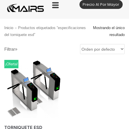
Precio Al Por Mayor
Saltar
al
contenido
Inicio
»
Productos etiquetados “especificaciones
Mostrando el único
del torniquete esd”
resultado
Filtrar»
¡Oferta!
TORNIQUETE ESD