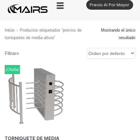
Precio Al Por Mayor
Saltar
al
contenido
Inicio
»
Productos etiquetados “precios de
Mostrando el único
torniquetes de media altura”
resultado
Filtrar»
¡Oferta!
TORNIQUETE DE MEDIA