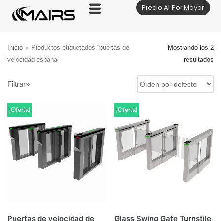
Precio Al Por Mayor
Saltar
al
contenido
Inicio
»
Productos etiquetados “puertas de
Mostrando los 2
velocidad espana”
resultados
Filtrar»
¡Oferta!
¡Oferta!
Puertas de velocidad de
Glass Swing Gate Turnstile