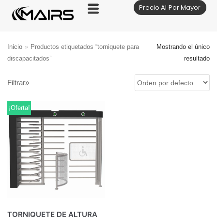
Precio Al Por Mayor
Saltar
al
contenido
Inicio
»
Productos etiquetados “torniquete para
Mostrando el único
discapacitados”
resultado
Filtrar»
¡Oferta!
TORNIQUETE DE ALTURA