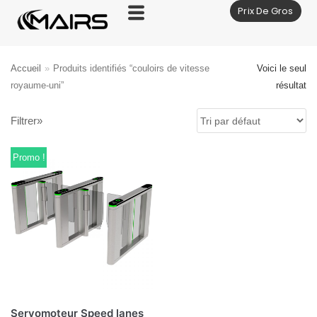
Prix De Gros
Aller
au
contenu
Accueil
»
Produits identifiés “couloirs de vitesse
Voici le seul
royaume-uni”
résultat
Filtrer»
Promo !
Servomoteur Speed lanes