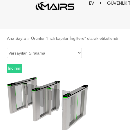
EV
GÜVENLIK 
İçeriğe
geç
Ana Sayfa
»
Ürünler “hızlı kapılar İngiltere” olarak etiketlendi
İndirim!