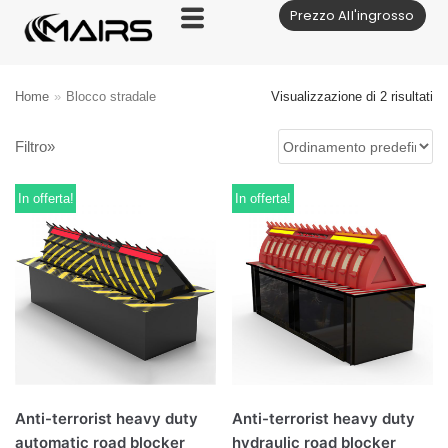
Prezzo All'ingrosso
Vai
al
contenuto
Home
»
Blocco stradale
Visualizzazione di 2 risultati
Filtro»
In offerta!
In offerta!
Anti-terrorist heavy duty
Anti-terrorist heavy duty
automatic road blocker
hydraulic road blocker