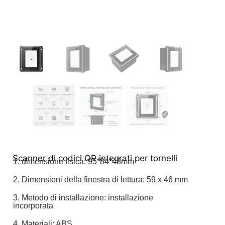
Scanner di codici QR integrati per tornelli
1. dimensione fisica: 95*84*48mm
2. Dimensioni della finestra di lettura: 59 x 46 mm
3. Metodo di installazione: installazione
incorporata
4. Materiali: ABS