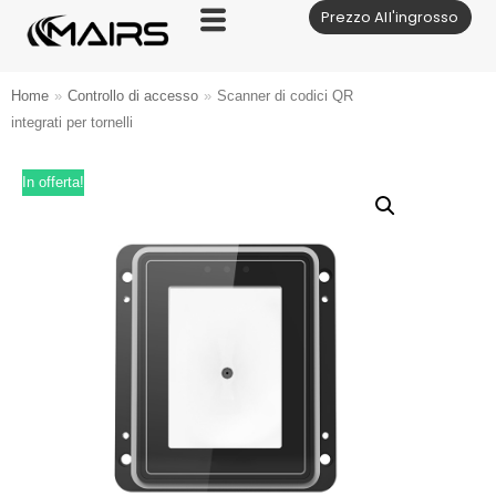
Prezzo All'ingrosso
Vai
al
contenuto
Home
»
Controllo di accesso
»
Scanner di codici QR
integrati per tornelli
In offerta!