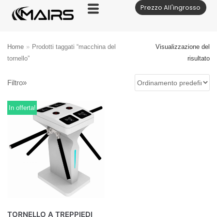
Prezzo All'ingrosso
Vai
al
contenuto
Home
»
Prodotti taggati “macchina del
Visualizzazione del
tornello”
risultato
Filtro»
In offerta!
TORNELLO A TREPPIEDI