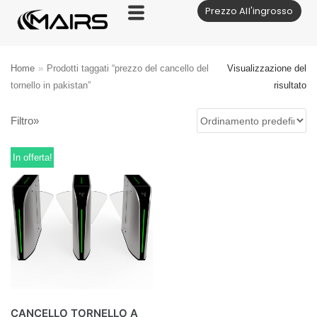
Prezzo All'ingrosso
Vai
al
contenuto
Home
»
Prodotti taggati “prezzo del cancello del
Visualizzazione del
tornello in pakistan”
risultato
Filtro»
In offerta!
CANCELLO TORNELLO A