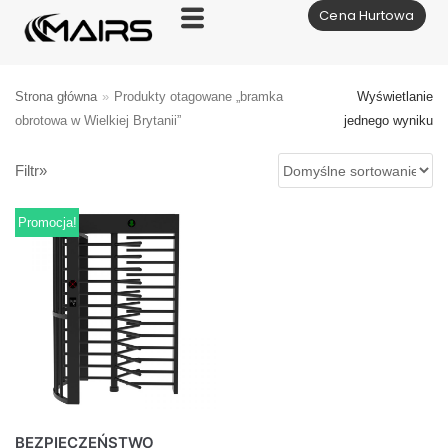
Cena Hurtowa
Skocz
do
treści
Strona główna
»
Produkty otagowane „bramka
Wyświetlanie
obrotowa w Wielkiej Brytanii”
jednego wyniku
Filtr»
Promocja!
BEZPIECZEŃSTWO