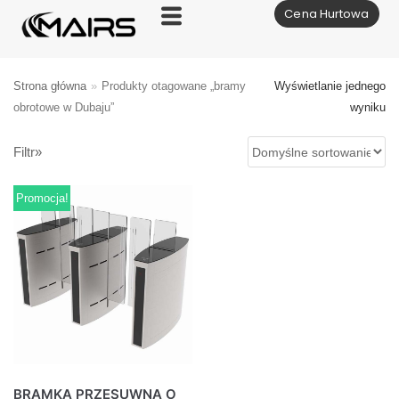
Cena Hurtowa
Skocz
do
treści
Strona główna
»
Produkty otagowane „bramy
Wyświetlanie jednego
obrotowe w Dubaju”
wyniku
Filtr»
Promocja!
BRAMKA PRZESUWNA O