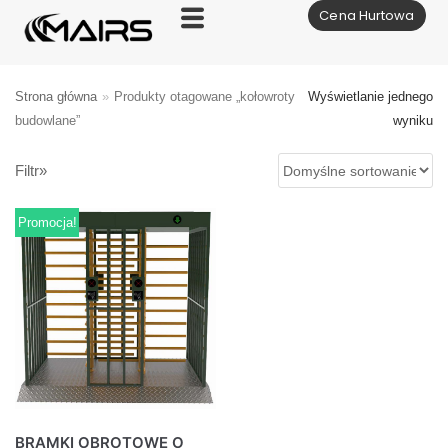
Cena Hurtowa
Skocz
do
treści
Strona główna
»
Produkty otagowane „kołowroty
Wyświetlanie jednego
budowlane”
wyniku
Filtr»
Promocja!
BRAMKI OBROTOWE O