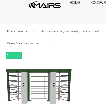
HOME
KOŁOWRO
Skocz
do
treści
Strona główna
»
Produkty otagowane „kołowroty pracownicze”
Promocja!