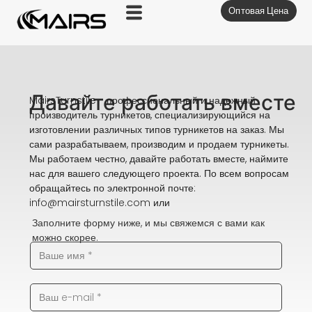
Оптовая Цена
Перейти
к
содержимому
Давайте работать вместе
MairsTurnstile - профессиональный и надежный
производитель турникетов, специализирующийся на
изготовлении различных типов турникетов на заказ. Мы
сами разрабатываем, производим и продаем турникеты.
Мы работаем честно, давайте работать вместе, наймите
нас для вашего следующего проекта. По всем вопросам
обращайтесь по электронной почте:
info@mairsturnstile.com
или
Заполните форму ниже, и мы свяжемся с вами как
можно скорее.