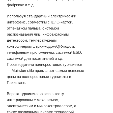
фабриках и т. д.
Используя стандартный электрический
интерфейс, совместим с ID/IC-картой,
отпечатком пальца, системой
распознавания лиц, инфракрасным
детектором, температурным
контроллером,
штрих-кодом/QR-кодом
,
телефонным приложением, системой ESD,
системой для посетителей и т.д.
Производители
полноростовых турникетов
— Mairsturnstile предлагает самые дешевые
цены на полноростовые турникеты в
Пакистане.
Ворота турникета во всю высоту
интегрированы с механизмом,
электрическим и микроконтроллером, а
также различными видами технологий