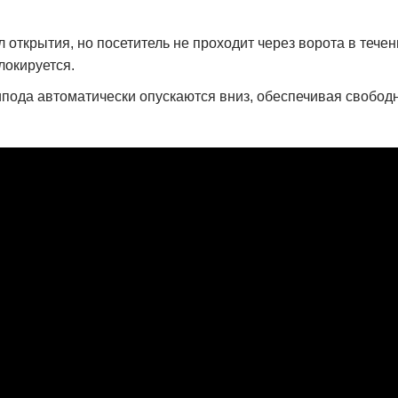
л открытия, но посетитель не проходит через ворота в тече
локируется.
пода автоматически опускаются вниз, обеспечивая свободн