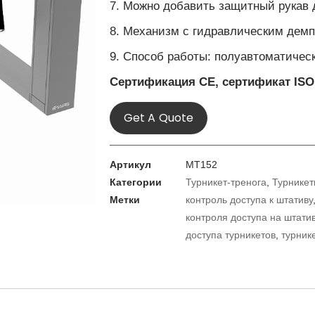
7. Можно добавить защитный рукав д
8. Механизм с гидравлическим дем
9. Способ работы: полуавтоматичес
Сертификация CE
,
сертификат ISO
Get A Quote
Артикул
MT152
Категории
Турникет-тренога
,
Турникет
Метки
контроль доступа к штативу
контроля доступа на штати
доступа турникетов
,
турник