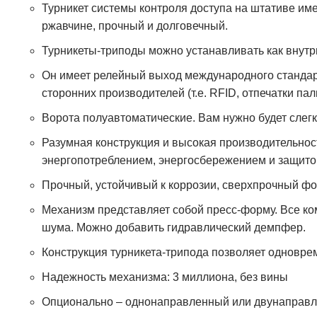
Турникет системы контроля доступа на штативе им
ржавчине, прочный и долговечный.
Турникеты-триподы можно устанавливать как внутри
Он имеет релейный выход международного стандарт
сторонних производителей (т.е. RFID, отпечатки па
Ворота полуавтоматические. Вам нужно будет слегка
Разумная конструкция и высокая производительнос
энергопотреблением, энергосбережением и защит
Прочный, устойчивый к коррозии, сверхпрочный ф
Механизм представляет собой пресс-форму. Все ко
шума. Можно добавить гидравлический демпфер.
Конструкция турникета-трипода позволяет одноврем
Надежность механизма: 3 миллиона, без вины
Опционально – однонаправленный или двунаправ