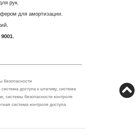
ля рук.
пфером для амортизации.
кий.
 9001.
ы безопасности
,
система доступа к штативу
,
система
ве
,
системы безопасности контроля
етная система контроля доступа