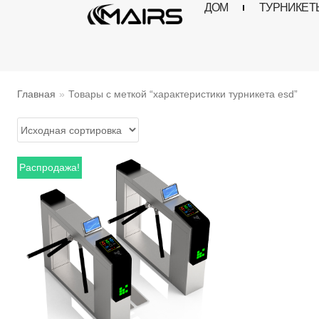
ДОМ
ТУРНИКЕТ
Перейти
к
содержимому
Главная
»
Товары с меткой “характеристики турникета esd”
Распродажа!