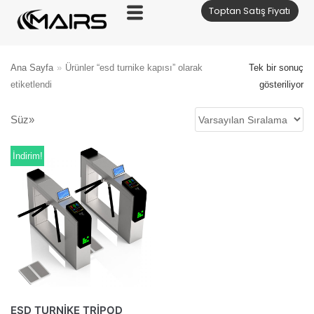
Toptan Satış Fiyatı
İçeriğe
geç
Ana Sayfa
»
Ürünler “esd turnike kapısı” olarak
Tek bir sonuç
etiketlendi
gösteriliyor
Süz»
İndirim!
ESD TURNİKE TRİPOD