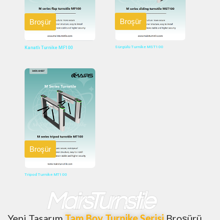
Broşür
Broşür
Sürgülü Turnike MST100
Kanatlı Turnike MF100
Broşür
Tripod Turnike MT100
MairsTurnstile
Yeni Tasarım
Tam Boy Turnike Serisi
Broşürü