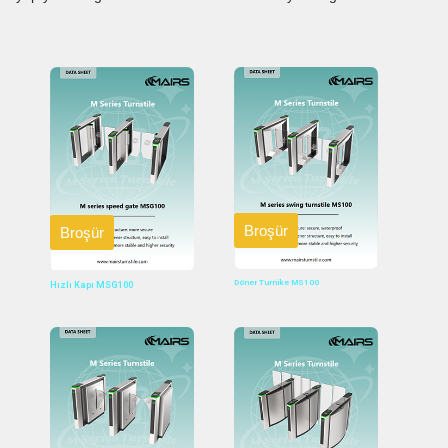
Broşür
Broşür
Döner Turnike MS100
Hızlı Kapı MSG100