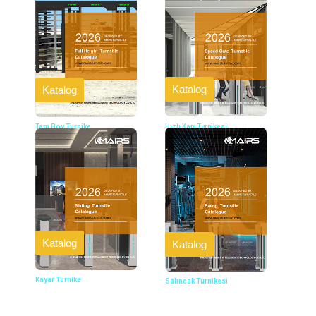
Katalog
Katalog
Hızlı Kapı Turnikesi
Tam Boy Turnike
Katalog
Katalog
Kayar Turnike
Salıncak Turnikesi