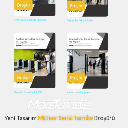
Broşür
Broşür
Hızlı Geçiş Kapısı KQ306
Döner Turnike KQ300
Broşür
Broşür
Kanatlı Turnike KQ200
Tripod Turnike KQ100
MairsTurnstile
Yeni Tasarım
MEteor Serisi Turnike
Broşürü