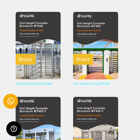
Broşür
Broşür
Tam boy döner kapı MT406
Tam boy döner kapı MT408