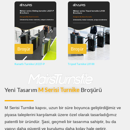
Broşür
Broşür
Kanatlı Turnike LX227-P
Tripod Turnike LX100
MairsTurnstile
Yeni Tasarım
M Serisi Turnike
Broşürü
M Serisi Turnike kapısı
, uzun bir süre boyunca geliştirdiğimiz ve
piyasa taleplerini karşılamak üzere özel olarak tasarladığımız
patentli bir üründür. Şasi, geçmeli bir tasarıma sahiptir, bu da
yapıyı daha güvenli ve kurulumu daha kolay hale getirir.