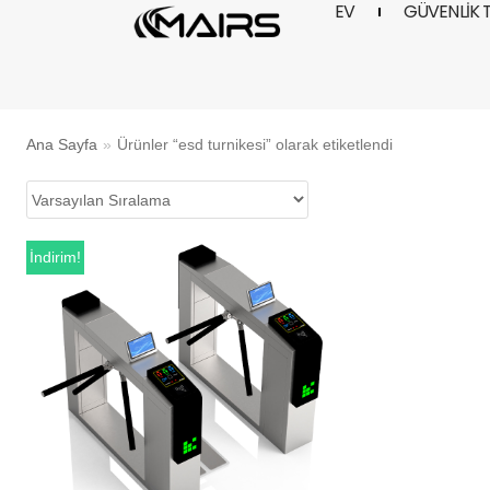
EV
GÜVENLIK 
İçeriğe
geç
Ana Sayfa
»
Ürünler “esd turnikesi” olarak etiketlendi
İndirim!