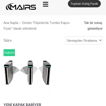
Toptan Satış Fiyatı
İçeriğe
geç
Ana Sayfa
»
Ürünler “Filipinler'de Turnike Kapısı
Tek bir sonuç
Fiyatı” olarak etiketlendi
gösteriliyor
Süz»
İndirim!
YENİ KAPAK BARİYER