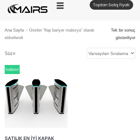
Toptan Satış Fiyatı
İçeriğe
geç
Ana Sayfa
»
Ürünler “flap bariyer malezya” olarak
Tek bir sonuç
etiketlendi
gösteriliyor
Süz»
İndirim!
SATILIK EN İYİ KAPAK