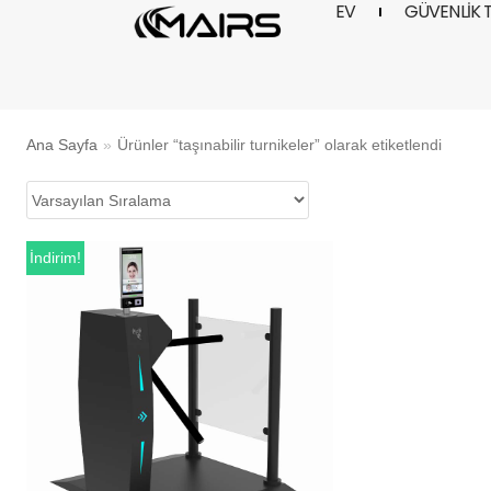
EV
GÜVENLIK 
İçeriğe
geç
Ana Sayfa
»
Ürünler “taşınabilir turnikeler” olarak etiketlendi
İndirim!