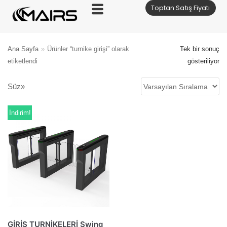
Toptan Satış Fiyatı
İçeriğe
geç
Ana Sayfa
»
Ürünler “turnike girişi” olarak
Tek bir sonuç
etiketlendi
gösteriliyor
Süz»
İndirim!
GİRİŞ TURNİKELERİ Swing