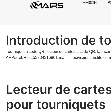
MAISON
P
Aller
au
contenu
Introduction de t
Tourniquet à code QR,
lecteur de cartes à code QR
, fabrica
APP&Tel: +8615323431686 Email:
info@mairsturnstile.com
Lecteur de carte
pour tourniquets