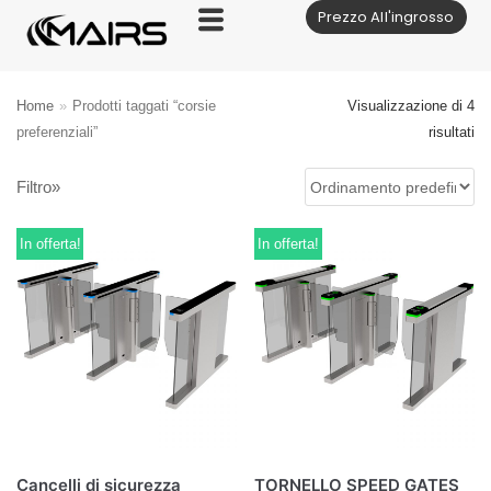
Prezzo All'ingrosso
Vai
al
contenuto
Home
»
Prodotti taggati “corsie
Visualizzazione di 4
preferenziali”
risultati
Filtro»
In offerta!
In offerta!
Cancelli di sicurezza
TORNELLO SPEED GATES