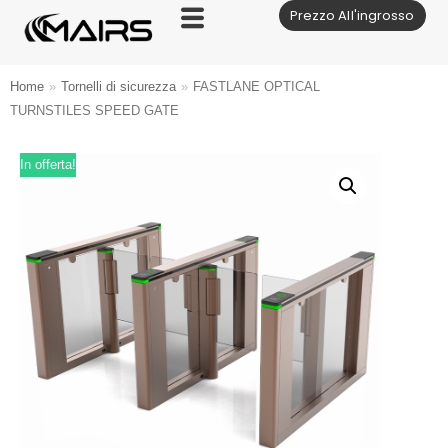
Prezzo All'ingrosso
Vai
al
contenuto
Home
»
Tornelli di sicurezza
»
FASTLANE OPTICAL
TURNSTILES SPEED GATE
In offerta!