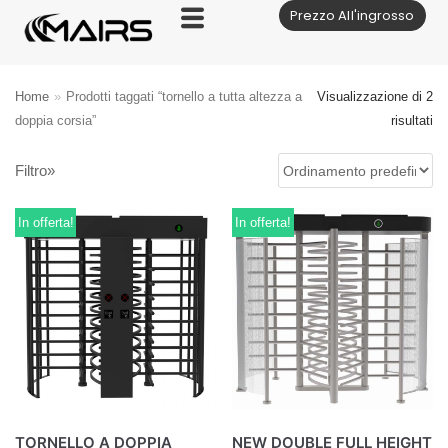
Prezzo All'ingrosso
Vai
al
contenuto
Home
»
Prodotti taggati “tornello a tutta altezza a
Visualizzazione di 2
doppia corsia”
risultati
Filtro»
In offerta!
In offerta!
TORNELLO A DOPPIA
NEW DOUBLE FULL HEIGHT