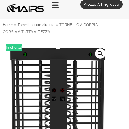
Prezzo All'ingrosso
Vai
al
contenuto
Home
»
Tornelli a tutta altezza
»
TORNELLO A DOPPIA
CORSIA A TUTTA ALTEZZA
In offerta!